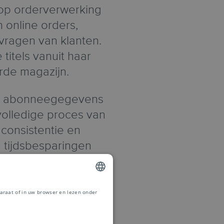
 op orderverwerking
 online orders,
vragen van klanten.
titels vanuit haar
rde magazijn.
ig abonneegegevens
volledige proces van
 consistentie en
n tijdsbesparingen
e vier titels via
araat of in uw browser en lezen onder
DUTCH
FRENCH