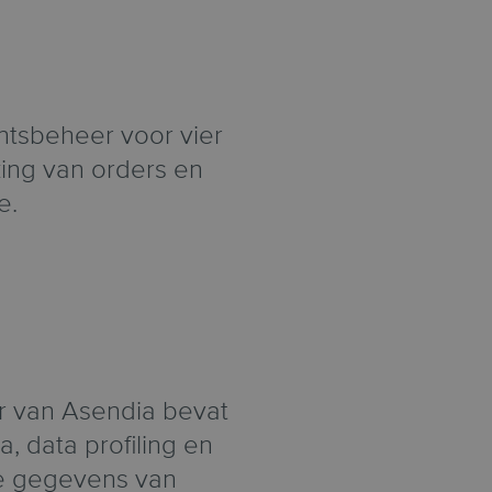
ntsbeheer voor vier
king van orders en
e.
 van Asendia bevat
 data profiling en
 de gegevens van