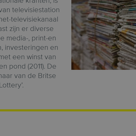
ationale kranten, is
an televisiestation
net-televisiekanaal
t zijn er diverse
e media-, print-en
n, investeringen en
met een winst van
en pond (2011). De
naar van de Britse
Lottery’.