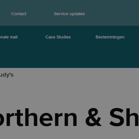
Contact
Service updates
onale mail
Case Studies
Bestemmingen
udy's
rthern & Sh