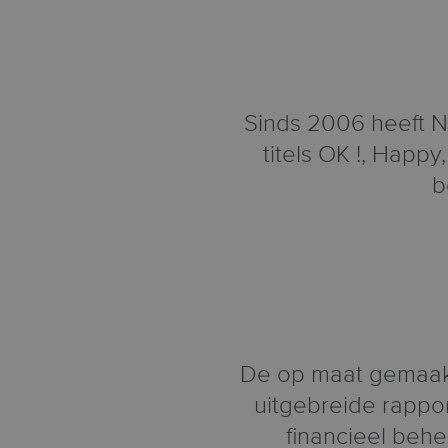
Sinds 2006 heeft N
titels OK !, Happ
b
De op maat gemaak
uitgebreide rappo
financieel behe