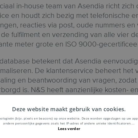
iaal in-house team van Asendia richt zich
ice en houdt zich bezig met telefonische en
gen, reacties via post, oude nummers en 
de fulfilment en verzending van alle vier de 
ante meter grote en ISO 9000-gecertificee
 database betekent dat Asendia eenvoud
maliseren. De klantenservice beheert het 
etaling en beantwoording van vragen, zodat
rborgd is. N&S heeft aanzienlijke kosten- e
ren dankzij het beheer en verzending van dez
Asendia.
Deze website maakt gebruik van cookies.
nologieën (bijv. pixels en beacons) op onze website. Deze worden opgeslagen op uw app
andere persoonlijke gegevens zoals het IP-adres of andere unieke identificatoren.
...
Lees verder