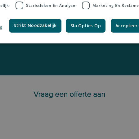
elijk
Statistieken En Analyse
Marketing En Reclame
ssingen voor pers en uitgeverijen maken cross
Strikt Noodzakelijk
Sla Opties Op
Accepteer 
envoudig en betrouwbaar; wij bezorgen uw publ
s
.
lezers over de hele wereld
Vraag een offerte aan