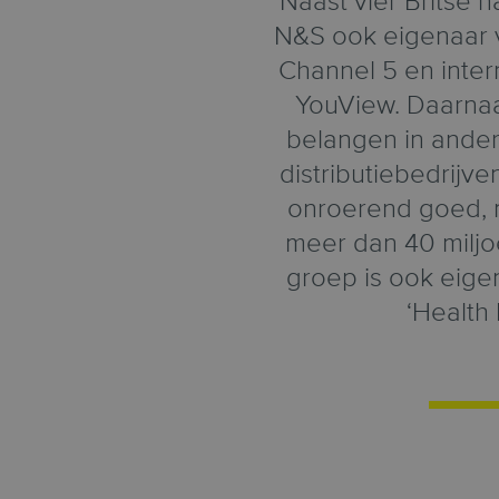
Naast vier Britse n
N&S ook eigenaar v
Channel 5 en inter
YouView. Daarnaas
belangen in ander
distributiebedrijve
onroerend goed, 
meer dan 40 miljo
groep is ook eige
‘Health 