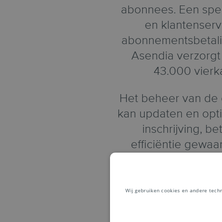
abonnees. Een spec
en klantenserv
abonnementsbetalin
Asendia verzorgt 
43.000 vierk
Het beheer van de
kan updaten en opti
inschrijving, b
efficiëntie gewaa
weten te realise
Wij gebruiken cookies en andere tech