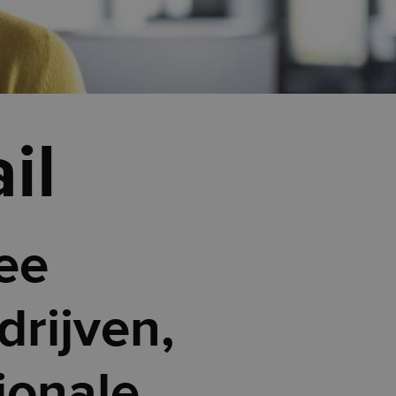
il
ee
rijven,
ionale