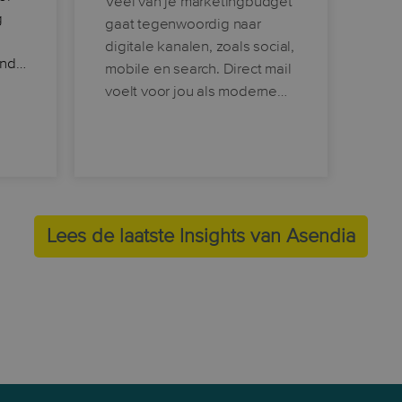
Veel van je marketingbudget
g
gaat tegenwoordig naar
f
digitale kanalen, zoals social,
rand…
mobile en search. Direct mail
voelt voor jou als moderne…
Lees de laatste Insights van Asendia