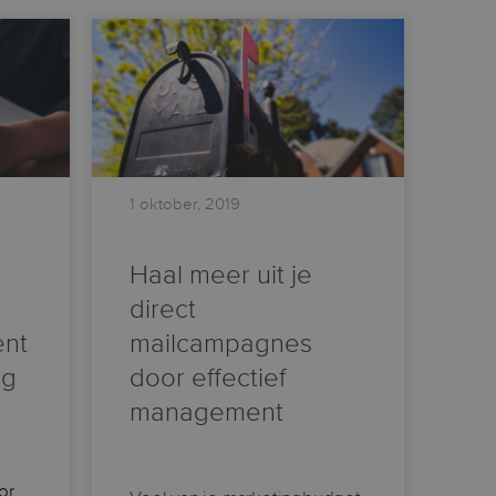
1 oktober, 2019
Haal meer uit je
direct
ent
mailcampagnes
ng
door effectief
management
or