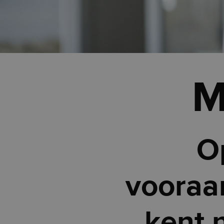
M
O
vooraa
kent 