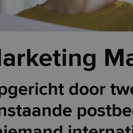
arketing Ma
pgericht door tw
nstaande postbed
niemand internat