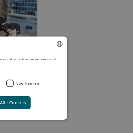
araat of in uw browser en lezen onder
DUTCH
FRENCH
Voorkeuren
e grens betrouwbaar
Alle Cookies
ng en internationale