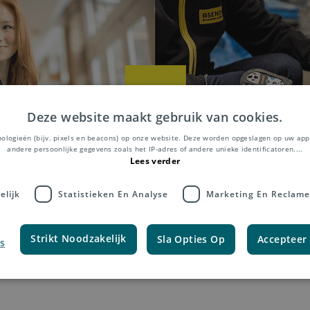
Deze website maakt gebruik van cookies.
nologieën (bijv. pixels en beacons) op onze website. Deze worden opgeslagen op uw app
andere persoonlijke gegevens zoals het IP-adres of andere unieke identificatoren.
...
Lees verder
elijk
Statistieken En Analyse
Marketing En Reclame
nsten maakt direct mail-campagnes over d
Strikt Noodzakelijk
Sla Opties Op
Accepteer 
ndersteunen u bij de productie, voorbereidi
s
bezorging.