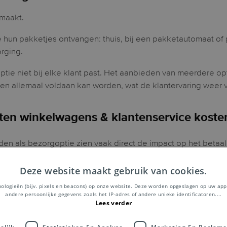
 maakt.
 hun pakketjes ontvangen: thuis, bij een pakketautomaat of pa
rging.
ptie niet bij elke klant past. Het aanbieden van meerdere opt
ten allemaal voldaan kan worden, wat de klantervaring weer 
aten winkelwagens & klantenservice koste
den als bezorgoptie zien vaak direct de impact op het betaa
Deze website maakt gebruik van cookies.
nologieën (bijv. pixels en beacons) op onze website. Deze worden opgeslagen op uw app
open wanneer bezorging past bij hun agenda
andere persoonlijke gegevens zoals het IP-adres of andere unieke identificatoren.
...
Lees verder
gen zorgen voor minder problemen en retouren