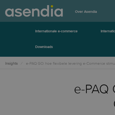
Over Asendia
Internationale e-commerce
Internati
Downloads
Insights
e-PAQ GO: hoe flexibele levering e-Commerce stimu
e-PAQ G