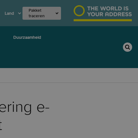
Pakket
Land
traceren
Duurzaamheid
ering e-
t