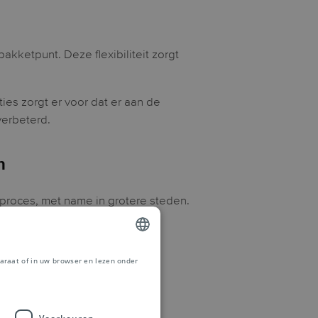
kketpunt. Deze flexibiliteit zorgt
ies zorgt er voor dat er aan de
verbeterd.
n
lproces, met name in grotere steden.
araat of in uw browser en lezen onder
DUTCH
FRENCH