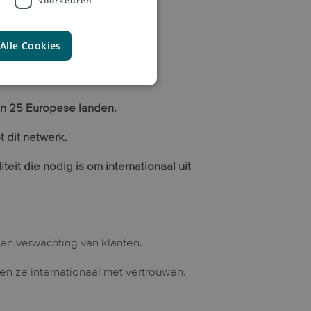
Voorkeuren
Alle Cookies
ten en automaten
in 25 Europese landen.
t dit netwerk.
teit die nodig is om internationaal uit
een verwachting van klanten.
n ze internationaal met vertrouwen.