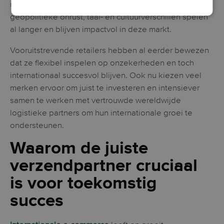
nieuw: kwesties rondom supply chain management,
geopolitieke onrust, taal- en cultuurverschillen spelen
al langer en blijven impactvol in deze markt.
Vooruitstrevende retailers hebben al eerder bewezen
dat ze flexibel inspelen op onzekerheden en toch
internationaal succesvol blijven. Ook nu kiezen veel
merken ervoor om juist te investeren en intensiever
samen te werken met vertrouwde wereldwijde
logistieke partners om hun internationale groei te
ondersteunen.
Waarom de juiste
verzendpartner cruciaal
is voor toekomstig
succes