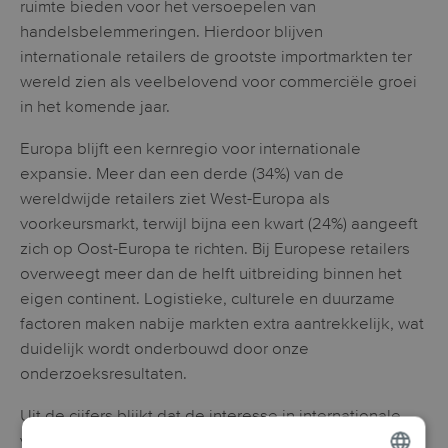
ruimte bieden voor het versoepelen van
handelsbelemmeringen. Hierdoor blijven
internationale retailers de grootste importmarkten ter
wereld zien als veelbelovend voor commerciële groei
in het komende jaar.
Europa blijft een kernregio voor internationale
expansie. Meer dan een derde (34%) van de
wereldwijde retailers ziet West-Europa als
voorkeursmarkt, terwijl bijna een kwart (24%) aangeeft
zich op Oost-Europa te richten. Bij Europese retailers
overweegt meer dan de helft uitbreiding binnen het
eigen continent. Logistieke, culturele en duurzame
factoren maken nabije markten extra aantrekkelijk, wat
duidelijk wordt onderbouwd door onze
onderzoeksresultaten.
Uit de cijfers blijkt dat de interesse in internationale
verkoop wereldwijd onverminderd groot is, ook al