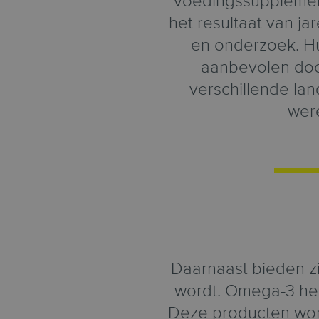
voedingssupplemen
het resultaat van j
en onderzoek. H
aanbevolen doo
verschillende la
wer
Daarnaast bieden z
wordt. Omega-3 he
Deze producten wor