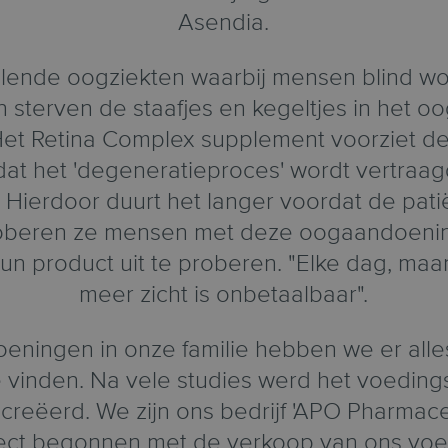
Asendia.
hillende oogziekten waarbij mensen blind wo
terven de staafjes en kegeltjes in het oo
. Het Retina Complex supplement voorziet de
dat het 'degeneratieproces' wordt vertraa
. Hierdoor duurt het langer voordat de patiën
roberen ze mensen met deze oogaandoenin
un product uit te proberen. "Elke dag, maan
meer zicht is onbetaalbaar".
ingen in onze familie hebben we er all
te vinden. Na vele studies werd het voedin
creëerd. We zijn ons bedrijf 'APO Pharmaceu
direct begonnen met de verkoop van ons vo