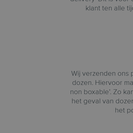
klant ten alle t
Wij verzenden ons p
dozen. Hiervoor ma
non boxable’. Zo ka
het geval van doze
het p