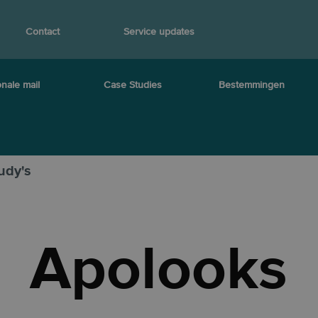
Contact
Service updates
onale mail
Case Studies
Bestemmingen
udy's
Apolooks