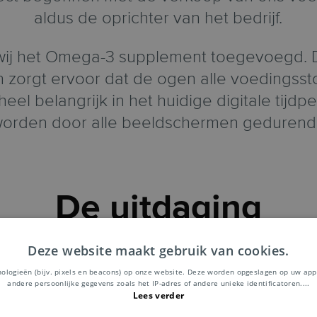
aldus de oprichter van het bedrijf.
ij het Omega-3 supplement toegevoegd. 
zorgt ervoor dat de ogen alle voedingsstof
 heel belangrijk in het huidige digitale tij
worden door alle beeldschermen gedurend
De uitdaging
Deze website maakt gebruik van cookies.
roblemen met de voormalige postorganisat
nologieën (bijv. pixels en beacons) op onze website. Deze worden opgeslagen op uw app
W-bestemmingen te verschepen, speciaal n
andere persoonlijke gegevens zoals het IP-adres of andere unieke identificatoren.
...
Lees verder
 dus om ons product zo snel mogelijk naar