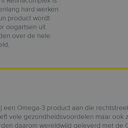
t Retinacomplex is
arenlang hard werken
un product wordt
r oogartsen uit
nden over de hele
eld.
ij een Omega-3 product aan die rechtstreek
eft vele gezondheidsvoordelen maar ook z
den daarom wereldwijd geleverd met de 